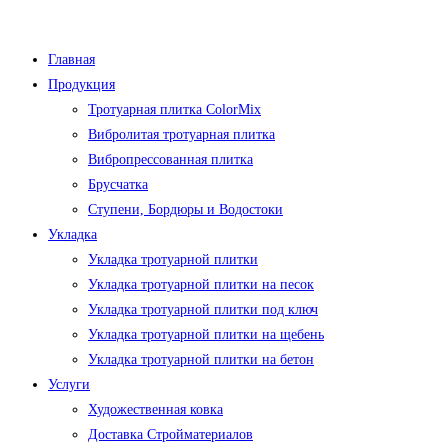
Перейти
к
Главная
содержимому
Продукция
Тротуарная плитка ColorMix
Вибролитая тротуарная плитка
Вибропрессованная плитка
Брусчатка
Ступени, Бордюры и Водостоки
Укладка
Укладка тротуарной плитки
Укладка тротуарной плитки на песок
Укладка тротуарной плитки под ключ
Укладка тротуарной плитки на щебень
Укладка тротуарной плитки на бетон
Услуги
Художественная ковка
Доставка Стройматериалов